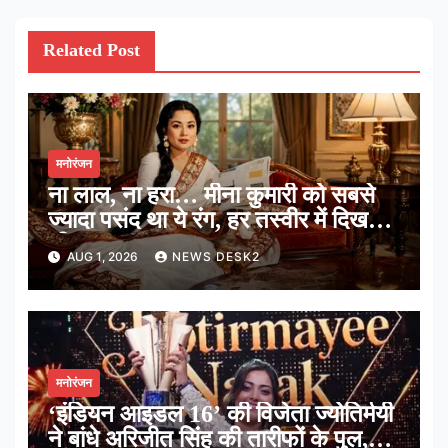
Related Post
मनोरंजन
ना लाल, ना हरा… मीना कुमारी को सबसे
ज्यादा पसंद था ये रंग, हर तस्वीर में दिखती
थी झलक
AUG 1, 2026
NEWS DESK2
मनोरंजन
‘इंडियन आइडल 16’ की विजेता ज्योतिर्मयी
ने बांधे अरिजीत सिंह की तारीफों के पुल,