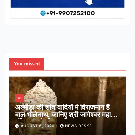
You missed
धर्म
अल्मोड़ा की शांत वादियों में विराजमान हैं
बाल भोलेनाथ, जानिए श्री जागेश्वर महादेव
मंदिर का पौराणिक इतिहास
AUGUST 6, 2026
NEWS DESK2