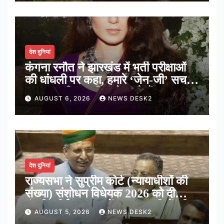
देश दुनियां
कंगना रनौत ने झारखंड में भर्ती परीक्षाओं
की धांधली पर कहा, हमारे ‘जेन-जी’ सच में
हर तरह की तकलीफ झेल रहे हैं
AUGUST 6, 2026
NEWS DESK2
देश दुनियां
राज्यसभा ने सुप्रीम कोर्ट (न्यायाधीशों की
संख्या) संशोधन विधेयक 2026 को दी
मंजूरी, शीर्ष अदालत में अब न्यायधीशों की
AUGUST 5, 2026
NEWS DESK2
संख्या होगी 38