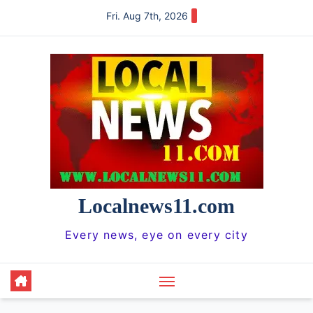
Skip
Fri. Aug 7th, 2026
to
content
Localnews11.com
Every news, eye on every city