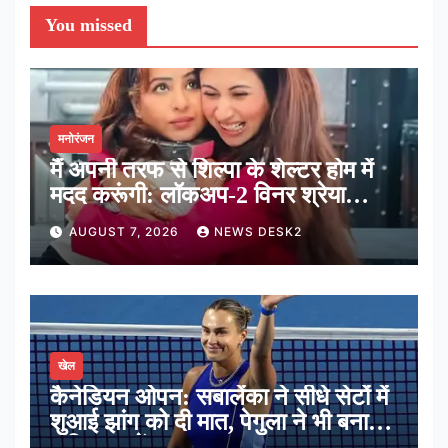
You missed
मनोरंजन
मैं अपनी तरफ से शिल्पा के शेल्टर होम में
मदद करूंगी: लॉकअप-2 विनर श्रेया
कालरा
AUGUST 7, 2026
NEWS DESK2
खेल
कैनेडियन ओपन: सबालेंका ने सीधे सेटों में
शुआई झांग को दी मात, पेगुला ने भी बनाई
अंतिम 16 में जगह