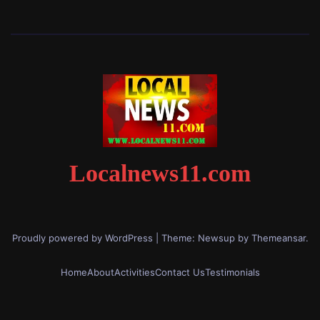
Localnews11.com
Proudly powered by WordPress
|
Theme: Newsup by
Themeansar
.
Home
About
Activities
Contact Us
Testimonials