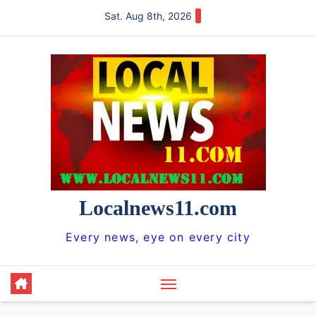
Skip
Sat. Aug 8th, 2026
to
content
Localnews11.com
Every news, eye on every city