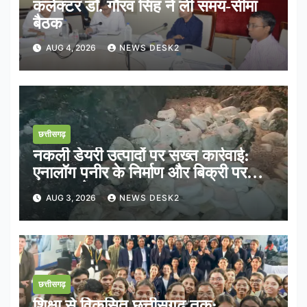
कलेक्टर डॉ. गौरव सिंह ने ली समय-सीमा
बैठक
AUG 4, 2026
NEWS DESK2
छत्तीसगढ़
नकली डेयरी उत्पादों पर सख्त कार्रवाई:
एनालॉग पनीर के निर्माण और बिक्री पर
तत्काल रोक
AUG 3, 2026
NEWS DESK2
छत्तीसगढ़
शिक्षा से विकसित छत्तीसगढ़ तक: