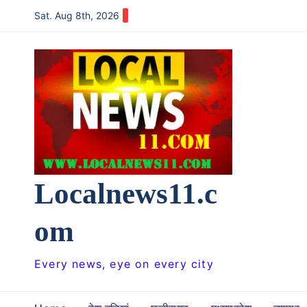
Skip
Sat. Aug 8th, 2026
to
content
Localnews11.c
om
Every news, eye on every city