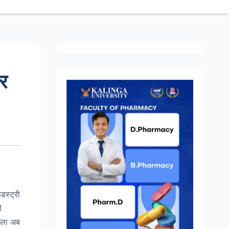
र
डस्ट्री
ी
लीला अब