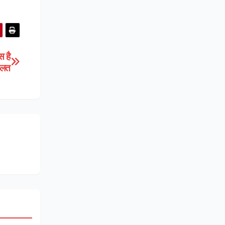
स है
ौलत