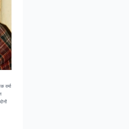
क वर्मा
न
दोनों