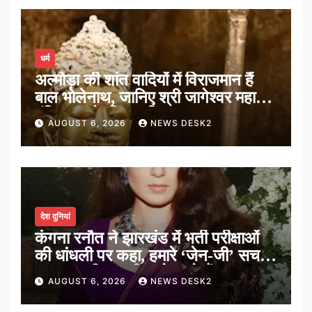
धर्म
अल्मोड़ा की शांत वादियों में विराजमान हैं
बाल भोलेनाथ, जानिए श्री जागेश्वर महादेव
मंदिर का पौराणिक इतिहास
AUGUST 6, 2026
NEWS DESK2
देश दुनियां
कंगना रनौत ने झारखंड में भर्ती परीक्षाओं
की धांधली पर कहा, हमारे ‘जेन-जी’ सच में
हर तरह की तकलीफ झेल रहे हैं
AUGUST 6, 2026
NEWS DESK2