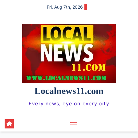
Skip
Fri. Aug 7th, 2026
to
content
Localnews11.com
Every news, eye on every city