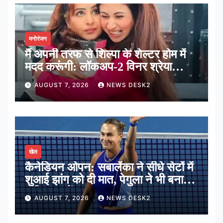
मनोरंजन
मैं अपनी तरफ से शिल्पा के शेल्टर होम में
मदद करूंगी: लॉकअप-2 विनर श्रेया
कालरा
AUGUST 7, 2026
NEWS DESK2
खेल
कैनेडियन ओपन: सबालेंका ने सीधे सेटों में
शुआई झांग को दी मात, पेगुला ने भी बनाई
अंतिम 16 में जगह
AUGUST 7, 2026
NEWS DESK2