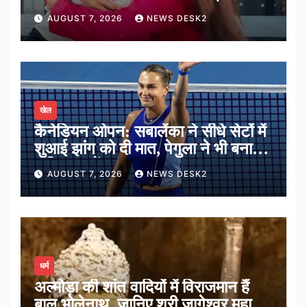
कालरा
AUGUST 7, 2026
NEWS DESK2
खेल
कैनेडियन ओपन: सबालेंका ने सीधे सेटों में
शुआई झांग को दी मात, पेगुला ने भी बनाई
अंतिम 16 में जगह
AUGUST 7, 2026
NEWS DESK2
धर्म
अल्मोड़ा की शांत वादियों में विराजमान हैं
बाल भोलेनाथ, जानिए श्री जागेश्वर महादेव