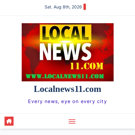
Skip
Sat. Aug 8th, 2026
to
content
Localnews11.com
Every news, eye on every city