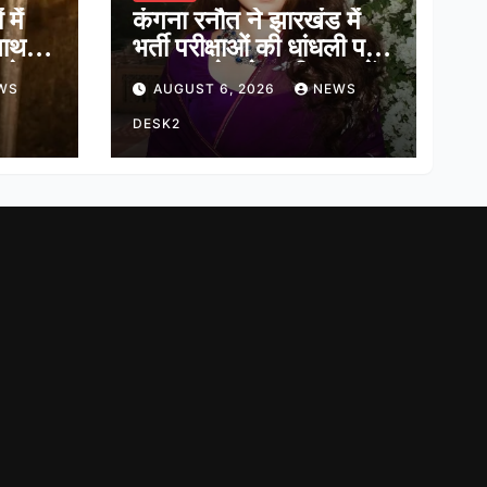
में
कंगना रनौत ने झारखंड में
नाथ,
भर्ती परीक्षाओं की धांधली पर
ादेव
कहा, हमारे ‘जेन-जी’ सच में
WS
AUGUST 6, 2026
NEWS
हास
हर तरह की तकलीफ झेल रहे
हैं
DESK2