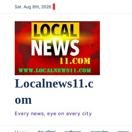
Skip
Sat. Aug 8th, 2026
to
content
Localnews11.c
om
Every news, eye on every city