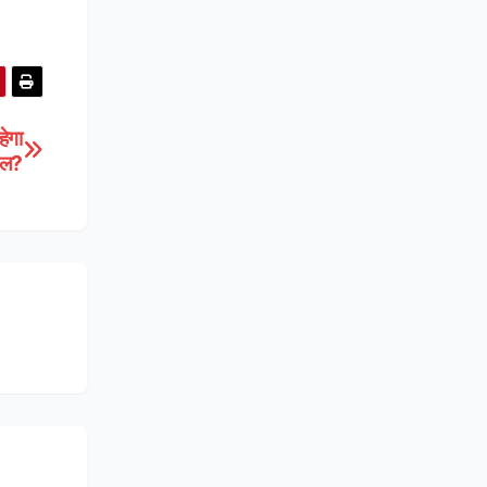
ेगा
फल?