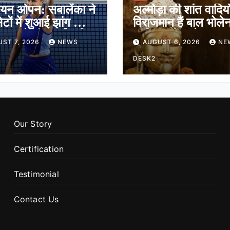
ियन ओपन: सबालेंका ने
अल्मोड़ा की शांत वादियों 
ेटों में शुआई झांग को दी
विराजमान हैं बाल भोले
ेगुला ने भी बनाई अंतिम
जानिए श्री जागेश्वर मह
ST 7, 2026
NEWS
AUGUST 6, 2026
NE
ं जगह
मंदिर का पौराणिक इति
DESK2
Our Story
Certification
Testimonial
Contact Us