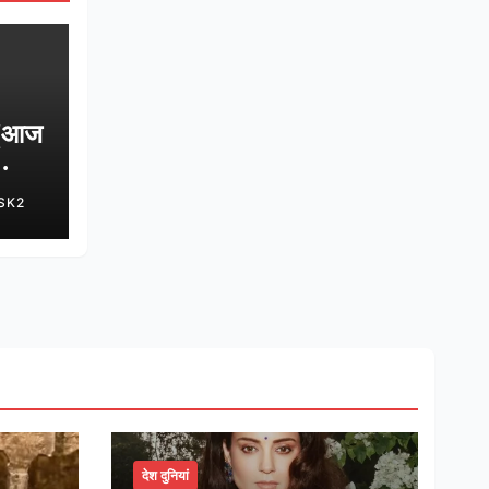
 (आज
SK2
ु
र
देश दुनियां