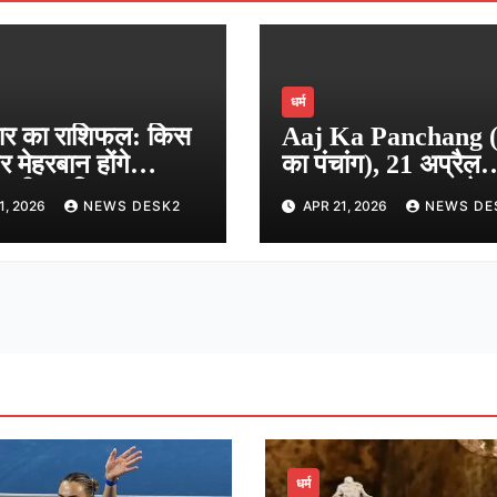
धर्म
ार का राशिफल: किस
Aaj Ka Panchang
र मेहरबान होंगे
का पंचांग), 21 अप्रैल
बली, जानिए आज का
2026: आज 21 अप्रैल
1, 2026
NEWS DESK2
APR 21, 2026
NEWS DE
्यफल…
2026 का शुभ मुहूर्त, राह
काल, आज की तिथि औ
ग्रह
धर्म