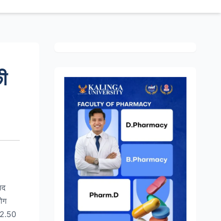
ी
ाद
योग
 12.50