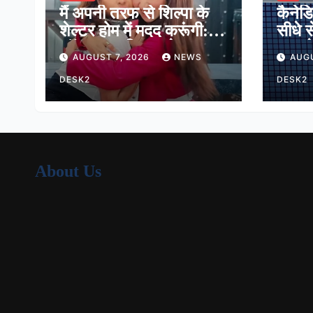
मैं अपनी तरफ से शिल्पा के
कैनेड
शेल्टर होम में मदद करूंगी:
सीधे स
लॉकअप-2 विनर श्रेया
मात, प
AUGUST 7, 2026
NEWS
AUGU
कालरा
16 मे
DESK2
DESK2
About Us