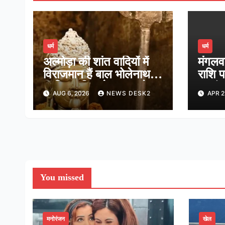
धर्म
धर्म
अल्मोड़ा की शांत वादियों में
मंगलव
विराजमान हैं बाल भोलेनाथ,
राशि प
जानिए श्री जागेश्वर महादेव
बजरंग
AUG 6, 2026
NEWS DESK2
APR 2
मंदिर का पौराणिक इतिहास
भविष
You missed
मनोरंजन
खेल