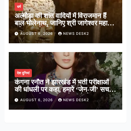
धर्म
अल्मोड़ा की शांत वादियों में विराजमान हैं
बाल भोलेनाथ, जानिए श्री जागेश्वर महादेव
मंदिर का पौराणिक इतिहास
AUGUST 6, 2026
NEWS DESK2
देश दुनियां
कंगना रनौत ने झारखंड में भर्ती परीक्षाओं
की धांधली पर कहा, हमारे ‘जेन-जी’ सच में
हर तरह की तकलीफ झेल रहे हैं
AUGUST 6, 2026
NEWS DESK2