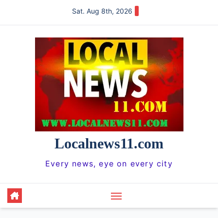
Skip
Sat. Aug 8th, 2026
to
content
Localnews11.com
Every news, eye on every city