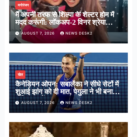
मनोरंजन
मैं अपनी तरफ से शिल्पा के शेल्टर होम में
मदद करूंगी: लॉकअप-2 विनर श्रेया
कालरा
AUGUST 7, 2026
NEWS DESK2
खेल
कैनेडियन ओपन: सबालेंका ने सीधे सेटों में
शुआई झांग को दी मात, पेगुला ने भी बनाई
अंतिम 16 में जगह
AUGUST 7, 2026
NEWS DESK2