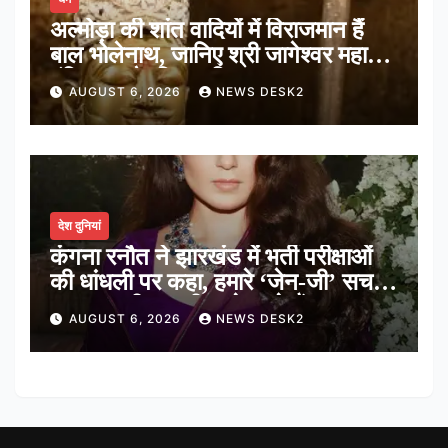
अल्मोड़ा की शांत वादियों में विराजमान हैं
बाल भोलेनाथ, जानिए श्री जागेश्वर महादेव
मंदिर का पौराणिक इतिहास
AUGUST 6, 2026
NEWS DESK2
देश दुनियां
कंगना रनौत ने झारखंड में भर्ती परीक्षाओं
की धांधली पर कहा, हमारे ‘जेन-जी’ सच में
हर तरह की तकलीफ झेल रहे हैं
AUGUST 6, 2026
NEWS DESK2