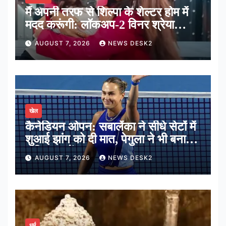
मैं अपनी तरफ से शिल्पा के शेल्टर होम में
मदद करूंगी: लॉकअप-2 विनर श्रेया
कालरा
AUGUST 7, 2026
NEWS DESK2
खेल
कैनेडियन ओपन: सबालेंका ने सीधे सेटों में
शुआई झांग को दी मात, पेगुला ने भी बनाई
अंतिम 16 में जगह
AUGUST 7, 2026
NEWS DESK2
धर्म