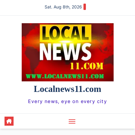
Skip
Sat. Aug 8th, 2026
to
content
Localnews11.com
Every news, eye on every city