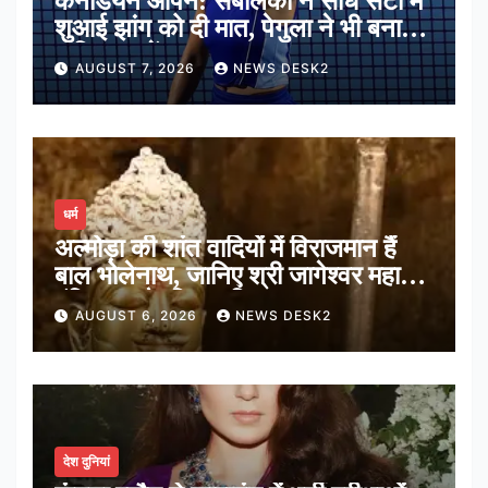
कैनेडियन ओपन: सबालेंका ने सीधे सेटों में
शुआई झांग को दी मात, पेगुला ने भी बनाई
अंतिम 16 में जगह
AUGUST 7, 2026
NEWS DESK2
धर्म
अल्मोड़ा की शांत वादियों में विराजमान हैं
बाल भोलेनाथ, जानिए श्री जागेश्वर महादेव
मंदिर का पौराणिक इतिहास
AUGUST 6, 2026
NEWS DESK2
देश दुनियां