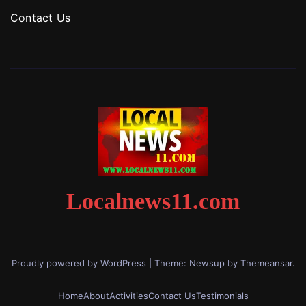
Contact Us
Localnews11.com
Proudly powered by WordPress
|
Theme: Newsup by
Themeansar
.
Home
About
Activities
Contact Us
Testimonials