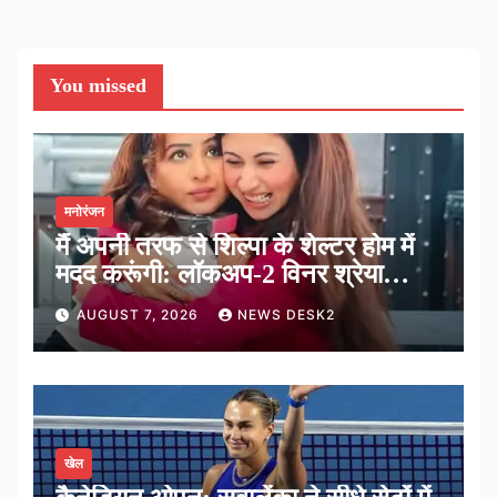
You missed
मनोरंजन
मैं अपनी तरफ से शिल्पा के शेल्टर होम में
मदद करूंगी: लॉकअप-2 विनर श्रेया
कालरा
AUGUST 7, 2026
NEWS DESK2
खेल