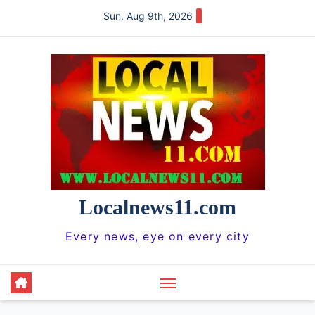
Skip
Sun. Aug 9th, 2026
to
content
Localnews11.com
Every news, eye on every city