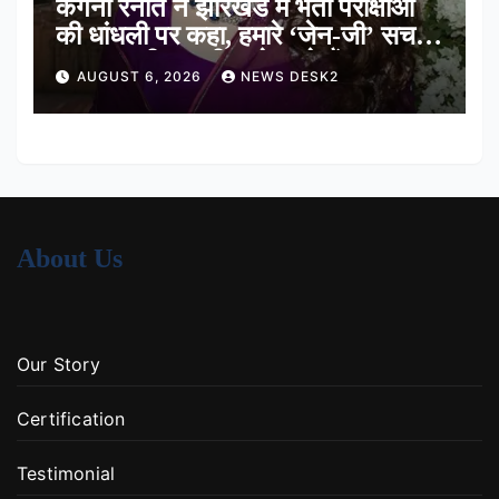
कंगना रनौत ने झारखंड में भर्ती परीक्षाओं
की धांधली पर कहा, हमारे ‘जेन-जी’ सच में
हर तरह की तकलीफ झेल रहे हैं
AUGUST 6, 2026
NEWS DESK2
About Us
Our Story
Certification
Testimonial