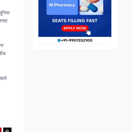
दुनिया
्पष्ट
यण’
 बीच
पहले