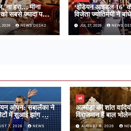
ल, ना हरा… मीना
‘इंडियन आइडल 16’ क
 को सबसे ज्यादा पसंद
विजेता ज्योतिर्मयी ने बांधे
ंग, हर तस्वीर में
अरिजीत सिंह की तारीफो
, 2026
NEWS DESK2
JUL 27, 2026
NEWS DE
ी थी झलक
पुल, बोलीं-‘उनकी आव
सुकून देती है’
धर्म
ियन ओपन: सबालेंका ने
अल्मोड़ा की शांत वादियों 
ेटों में शुआई झांग को दी
विराजमान हैं बाल भोले
ेगुला ने भी बनाई अंतिम
जानिए श्री जागेश्वर मह
ST 7, 2026
NEWS
AUGUST 6, 2026
NE
ं जगह
मंदिर का पौराणिक इति