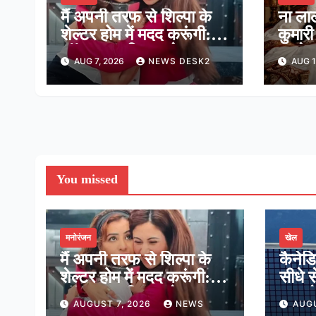
मैं अपनी तरफ से शिल्पा के
ना ला
शेल्टर होम में मदद करूंगी:
कुमारी
लॉकअप-2 विनर श्रेया
था ये र
AUG 7, 2026
NEWS DESK2
AUG 1
कालरा
दिखत
You missed
मनोरंजन
खेल
मैं अपनी तरफ से शिल्पा के
कैनेड
शेल्टर होम में मदद करूंगी:
सीधे स
लॉकअप-2 विनर श्रेया
मात, प
AUGUST 7, 2026
NEWS
AUGU
कालरा
16 मे