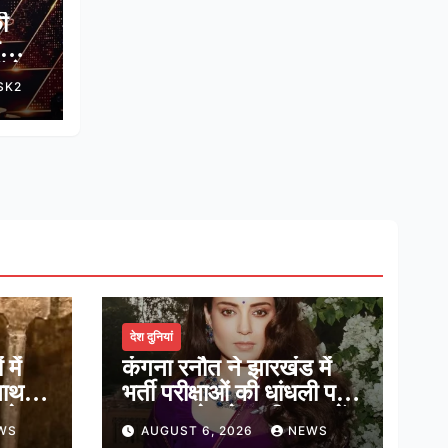
ी
ं के
SK2
ाज
देश दुनियां
में
कंगना रनौत ने झारखंड में
नाथ,
भर्ती परीक्षाओं की धांधली पर
ादेव
कहा, हमारे ‘जेन-जी’ सच में
WS
AUGUST 6, 2026
NEWS
हास
हर तरह की तकलीफ झेल रहे