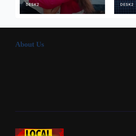
DESK2
DESK2
About Us