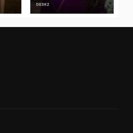
हैं
DESK2