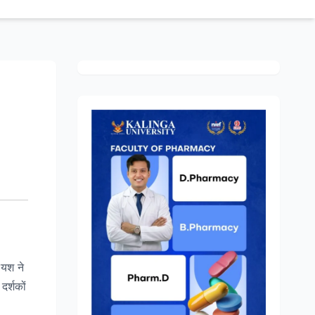
 यश ने
र्शकों