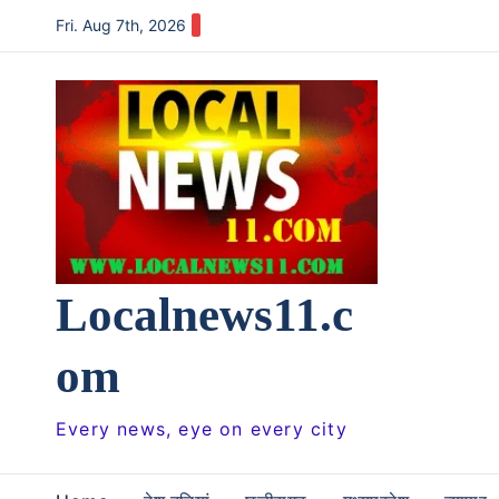
Skip
Fri. Aug 7th, 2026
to
content
Localnews11.c
om
Every news, eye on every city