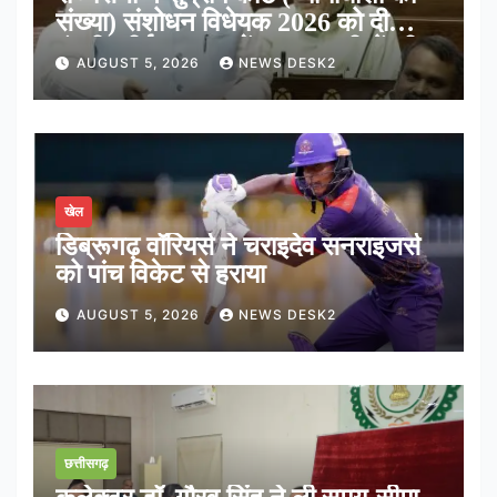
संख्या) संशोधन विधेयक 2026 को दी
मंजूरी, शीर्ष अदालत में अब न्यायधीशों की
AUGUST 5, 2026
NEWS DESK2
संख्या होगी 38
खेल
डिब्रूगढ़ वॉरियर्स ने चराइदेव सनराइजर्स
को पांच विकेट से हराया
AUGUST 5, 2026
NEWS DESK2
छत्तीसगढ़