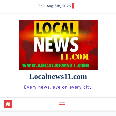
Skip
Thu. Aug 6th, 2026
to
content
Localnews11.com
Every news, eye on every city