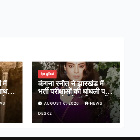
देश दुनियां
में
कंगना रनौत ने झारखंड में
नाथ,
भर्ती परीक्षाओं की धांधली पर
ादेव
कहा, हमारे ‘जेन-जी’ सच में
WS
AUGUST 6, 2026
NEWS
हास
हर तरह की तकलीफ झेल रहे
हैं
DESK2