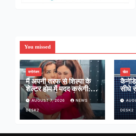
You missed
मनोरंजन
खेल
मैं अपनी तरफ से शिल्पा के
कैनेड
शेल्टर होम में मदद करूंगी:
सीधे स
लॉकअप-2 विनर श्रेया
मात, प
AUGUST 7, 2026
NEWS
AUGU
कालरा
16 मे
DESK2
DESK2