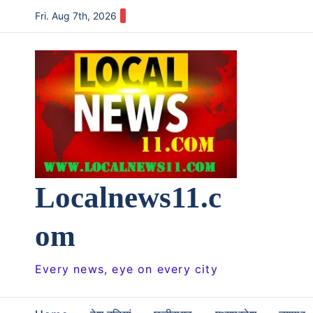
Skip
Fri. Aug 7th, 2026
to
content
Localnews11.c
om
Every news, eye on every city