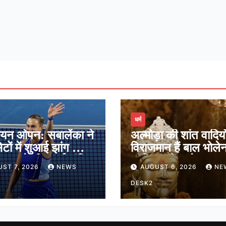
धर्म
ियन ओपन: सबालेंका ने
अल्मोड़ा की शांत वादियों 
ेटों में शुआई झांग को दी
विराजमान हैं बाल भोले
ेगुला ने भी बनाई अंतिम
जानिए श्री जागेश्वर मह
ST 7, 2026
NEWS
AUGUST 6, 2026
NE
ं जगह
मंदिर का पौराणिक इति
DESK2