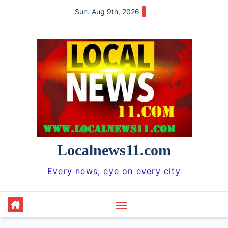
Skip
Sun. Aug 9th, 2026
to
content
Localnews11.com
Every news, eye on every city