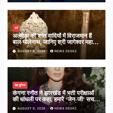
धर्म
अल्मोड़ा की शांत वादियों में विराजमान हैं
बाल भोलेनाथ, जानिए श्री जागेश्वर महादेव
मंदिर का पौराणिक इतिहास
AUGUST 6, 2026
NEWS DESK2
देश दुनियां
कंगना रनौत ने झारखंड में भर्ती परीक्षाओं
की धांधली पर कहा, हमारे ‘जेन-जी’ सच में
हर तरह की तकलीफ झेल रहे हैं
AUGUST 6, 2026
NEWS DESK2