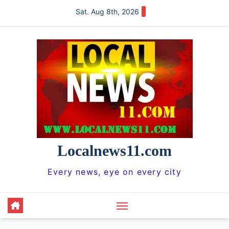
Skip
Sat. Aug 8th, 2026
to
content
Localnews11.com
Every news, eye on every city