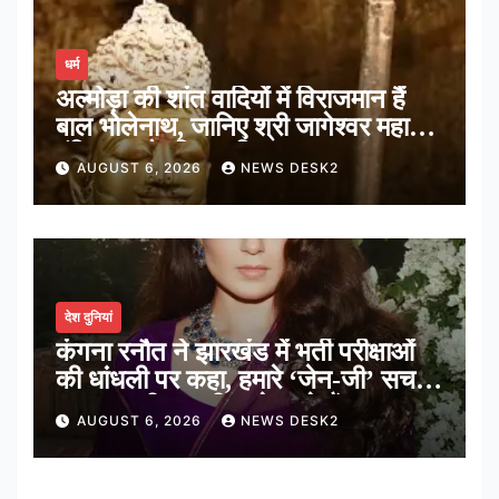
धर्म
अल्मोड़ा की शांत वादियों में विराजमान हैं
बाल भोलेनाथ, जानिए श्री जागेश्वर महादेव
मंदिर का पौराणिक इतिहास
AUGUST 6, 2026
NEWS DESK2
देश दुनियां
कंगना रनौत ने झारखंड में भर्ती परीक्षाओं
की धांधली पर कहा, हमारे ‘जेन-जी’ सच में
हर तरह की तकलीफ झेल रहे हैं
AUGUST 6, 2026
NEWS DESK2