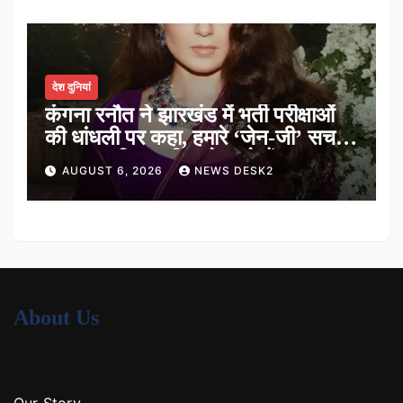
देश दुनियां
कंगना रनौत ने झारखंड में भर्ती परीक्षाओं
की धांधली पर कहा, हमारे ‘जेन-जी’ सच में
हर तरह की तकलीफ झेल रहे हैं
AUGUST 6, 2026
NEWS DESK2
About Us
Our Story