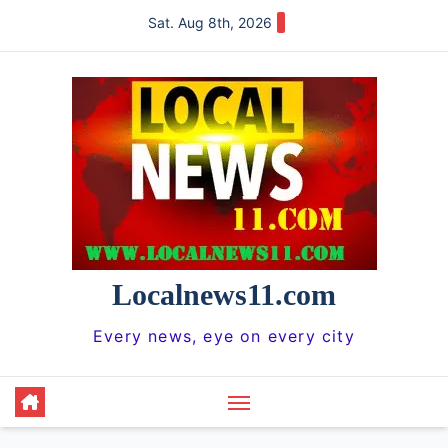
Skip
Sat. Aug 8th, 2026
to
content
Localnews11.com
Every news, eye on every city