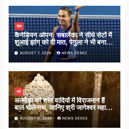
खेल
कैनेडियन ओपन: सबालेंका ने सीधे सेटों में
शुआई झांग को दी मात, पेगुला ने भी बनाई
अंतिम 16 में जगह
AUGUST 7, 2026
NEWS DESK2
धर्म
अल्मोड़ा की शांत वादियों में विराजमान हैं
बाल भोलेनाथ, जानिए श्री जागेश्वर महादेव
मंदिर का पौराणिक इतिहास
AUGUST 6, 2026
NEWS DESK2