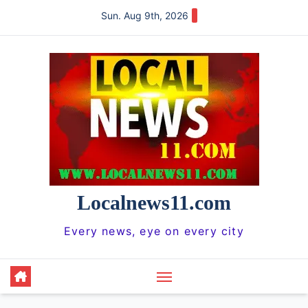
Skip
Sun. Aug 9th, 2026
to
content
Localnews11.com
Every news, eye on every city