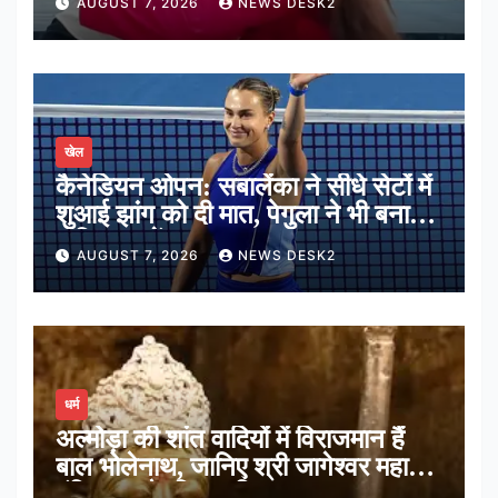
AUGUST 7, 2026
NEWS DESK2
खेल
कैनेडियन ओपन: सबालेंका ने सीधे सेटों में
शुआई झांग को दी मात, पेगुला ने भी बनाई
अंतिम 16 में जगह
AUGUST 7, 2026
NEWS DESK2
धर्म
अल्मोड़ा की शांत वादियों में विराजमान हैं
बाल भोलेनाथ, जानिए श्री जागेश्वर महादेव
मंदिर का पौराणिक इतिहास