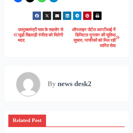
उपमुख्यमंत्री साव के सहयोग से
ऑनलाइन पोर्टल आरटीआई में
Post
जूडो खिलाड़ी रंजीता को मिलेगी
डिजिटल भुगतान की सुविधा
मदद
सुचारु, नागरिकों को मिल रही
navigation
त्वरित सेवा
By
news desk2
Related Post