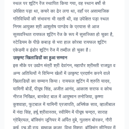
स्थल पर शूटिंग रेंज स्थापित किया गया, वह स्थान बर्षो से
उपेक्षित पड़ा था, कचरे का ढेर लगा था, वहॉं पर असामाजिक
गतिविधियों की संभावना भी रहती थी, वह उपेक्षित पड़ा स्थल
निगम आयुक्त श्री आशुतोष पाण्डेय के प्रयास से आज
सुव्यवस्थित रायफल शूटिंग रेंज के रूप में सुसज्जित हो चुका है,
स्टेडियम के पीछे कबाड़ से भरा हाल कोरबा रायफल शूटिंग
एकेडमी व इंडोर शूटिंग रेंज में तब्दील हो चुका है।
उत्कृष्ट खिलाडिय़ों का हुआ सम्मान
इस मौके पर उद्योग मंत्री श्री देवांगन, महापौर श्रीमती राजपूत व
अन्य अतिथियों ने विभिन्न खेलों में उत्कृष्ट प्रदर्शन करने वाले
खिलाडिय़ों का सम्मान किया। रायफल शूटिंग में श्रुति यादव,
यामिनी बोर्डे, पीयूष सिंह, अजीत आनंद, आकाश सराफ व कोच
नीरज निखिल, बास्केट बाल में आयुष्मान तनोजिया, कृष्णा
कुशवाहा, फुटबाल में यामिनी प्रजापति, अभिषेक साव, व्हालीबाल
में नंदा सिंह, हर्षू श्रीवास्तव, स्वीमिंग में पीयूष चन्द्रा, साराह
ग्रेब्रियल, बॉक्सिंग जूनियर में अर्पित दुबे, गुलशन बोरकर, गौरी
कर्ष, एच.डी.राय, इश्हाक कुजूर, विभा मिश्रा, बॉक्सिंग सीनियर में