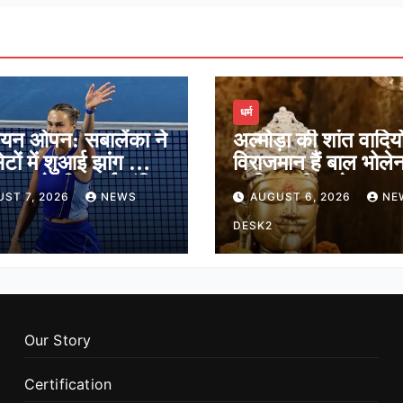
धर्म
ियन ओपन: सबालेंका ने
अल्मोड़ा की शांत वादियों 
ेटों में शुआई झांग को दी
विराजमान हैं बाल भोले
ेगुला ने भी बनाई अंतिम
जानिए श्री जागेश्वर मह
ST 7, 2026
NEWS
AUGUST 6, 2026
NE
ं जगह
मंदिर का पौराणिक इति
DESK2
Our Story
Certification