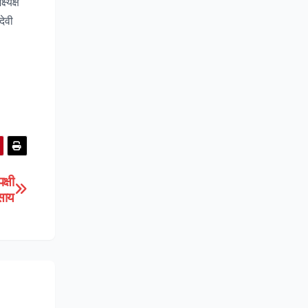
्यक्ष
देवी
क्षी
 साय