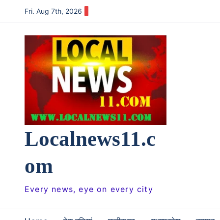
Skip
Fri. Aug 7th, 2026
to
content
Localnews11.c
om
Every news, eye on every city