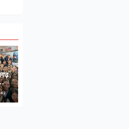
सगढ़
े साथ
SK2
ोडमैप