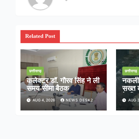
Related Post
छत्तीसगढ़
छत्तीसगढ़
कलेक्टर डॉ. गौरव सिंह ने ली
नकली ड
समय-सीमा बैठक
सख्त क
के निर
AUG 4, 2026
NEWS DESK2
AUG 3
तत्का