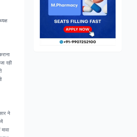
्यक्ष
 कराना
 जा रही
री
गी
सार ने
ें
ं मावा