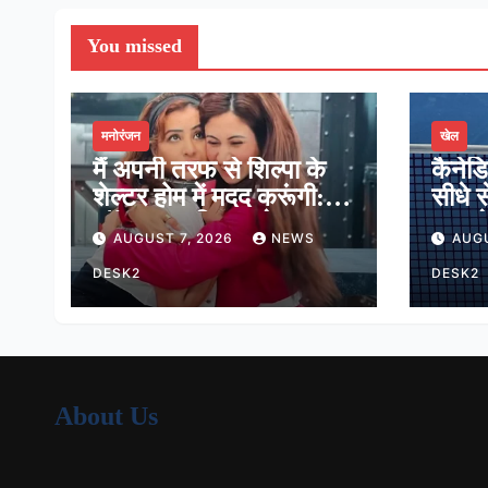
You missed
मनोरंजन
खेल
मैं अपनी तरफ से शिल्पा के
कैनेड
शेल्टर होम में मदद करूंगी:
सीधे स
लॉकअप-2 विनर श्रेया
मात, प
AUGUST 7, 2026
NEWS
AUGU
कालरा
16 मे
DESK2
DESK2
About Us