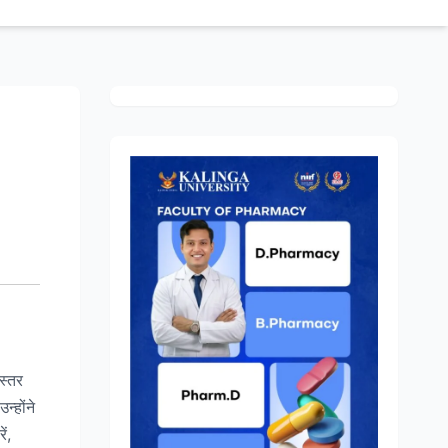
स्तर
्होंने
ं,