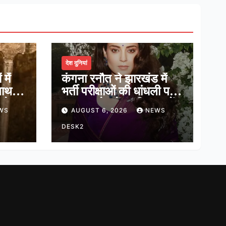
देश दुनियां
में
कंगना रनौत ने झारखंड में
नाथ,
भर्ती परीक्षाओं की धांधली पर
ादेव
कहा, हमारे ‘जेन-जी’ सच में
WS
AUGUST 6, 2026
NEWS
हास
हर तरह की तकलीफ झेल रहे
हैं
DESK2