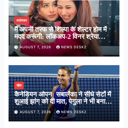
मनोरंजन
मैं अपनी तरफ से शिल्पा के शेल्टर होम में
मदद करूंगी: लॉकअप-2 विनर श्रेया
कालरा
AUGUST 7, 2026
NEWS DESK2
खेल
कैनेडियन ओपन: सबालेंका ने सीधे सेटों में
शुआई झांग को दी मात, पेगुला ने भी बनाई
अंतिम 16 में जगह
AUGUST 7, 2026
NEWS DESK2