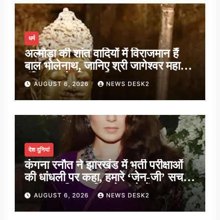
धर्म
अल्मोड़ा की शांत वादियों में विराजमान हैं
बाल भोलेनाथ, जानिए श्री जागेश्वर महादेव
मंदिर का पौराणिक इतिहास
AUGUST 6, 2026
NEWS DESK2
देश दुनियां
कंगना रनौत ने झारखंड में भर्ती परीक्षाओं
की धांधली पर कहा, हमारे ‘जेन-जी’ सच में
हर तरह की तकलीफ झेल रहे हैं
AUGUST 6, 2026
NEWS DESK2