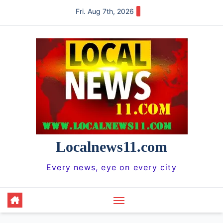
Skip
Fri. Aug 7th, 2026
to
content
Localnews11.com
Every news, eye on every city