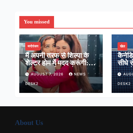
You missed
मनोरंजन
खेल
मैं अपनी तरफ से शिल्पा के
कैनेड
शेल्टर होम में मदद करूंगी:
सीधे स
लॉकअप-2 विनर श्रेया
मात, प
AUGUST 7, 2026
NEWS
AUGU
कालरा
16 मे
DESK2
DESK2
About Us