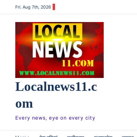
Skip
Fri. Aug 7th, 2026
to
content
Localnews11.c
om
Every news, eye on every city