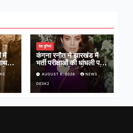
देश दुनियां
में
कंगना रनौत ने झारखंड में
नाथ,
भर्ती परीक्षाओं की धांधली पर
ादेव
कहा, हमारे ‘जेन-जी’ सच में
WS
AUGUST 6, 2026
NEWS
हास
हर तरह की तकलीफ झेल रहे
हैं
DESK2