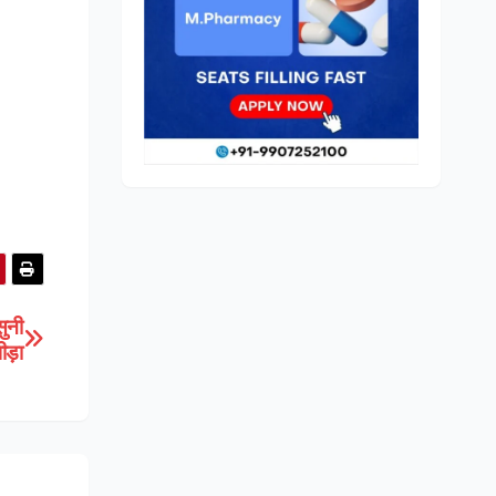
सुनी
ीड़ा