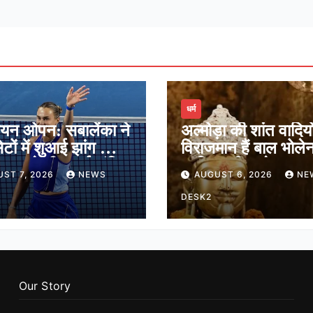
धर्म
ियन ओपन: सबालेंका ने
अल्मोड़ा की शांत वादियों 
ेटों में शुआई झांग को दी
विराजमान हैं बाल भोले
ेगुला ने भी बनाई अंतिम
जानिए श्री जागेश्वर मह
ST 7, 2026
NEWS
AUGUST 6, 2026
NE
ं जगह
मंदिर का पौराणिक इति
DESK2
Our Story