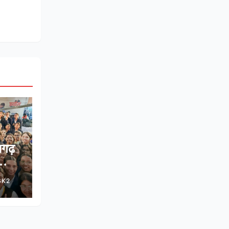
सगढ़
े साथ
SK2
ोडमैप