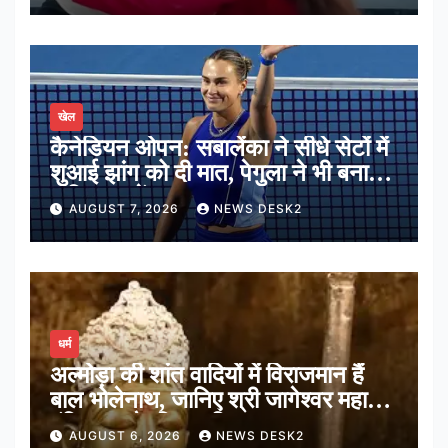
खेल
कैनेडियन ओपन: सबालेंका ने सीधे सेटों में
शुआई झांग को दी मात, पेगुला ने भी बनाई
अंतिम 16 में जगह
AUGUST 7, 2026
NEWS DESK2
धर्म
अल्मोड़ा की शांत वादियों में विराजमान हैं
बाल भोलेनाथ, जानिए श्री जागेश्वर महादेव
मंदिर का पौराणिक इतिहास
AUGUST 6, 2026
NEWS DESK2