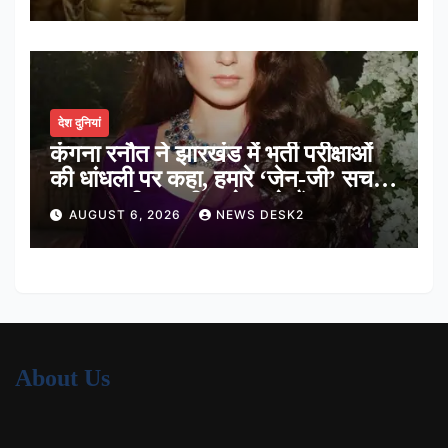
देश दुनियां
कंगना रनौत ने झारखंड में भर्ती परीक्षाओं
की धांधली पर कहा, हमारे ‘जेन-जी’ सच में
हर तरह की तकलीफ झेल रहे हैं
AUGUST 6, 2026
NEWS DESK2
About Us