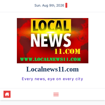
Skip
Sun. Aug 9th, 2026
to
content
Localnews11.com
Every news, eye on every city