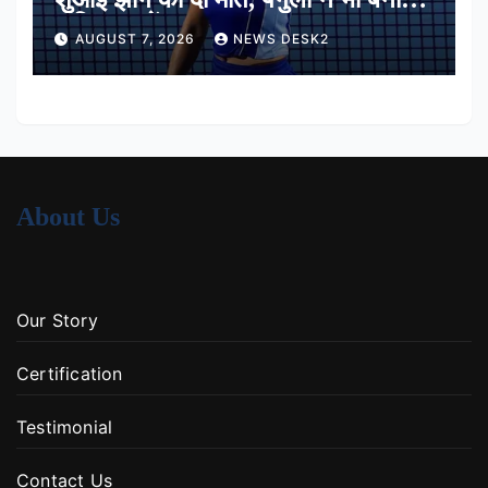
अंतिम 16 में जगह
AUGUST 7, 2026
NEWS DESK2
About Us
Our Story
Certification
Testimonial
Contact Us