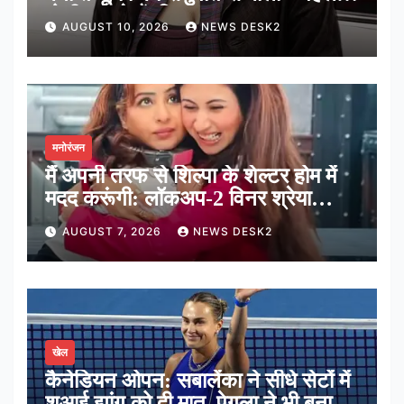
गोली चलाते हैं, फिर बात’
AUGUST 10, 2026
NEWS DESK2
मनोरंजन
मैं अपनी तरफ से शिल्पा के शेल्टर होम में
मदद करूंगी: लॉकअप-2 विनर श्रेया
कालरा
AUGUST 7, 2026
NEWS DESK2
खेल
कैनेडियन ओपन: सबालेंका ने सीधे सेटों में
शुआई झांग को दी मात, पेगुला ने भी बनाई