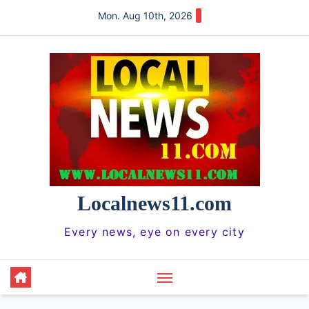
Skip
Mon. Aug 10th, 2026
to
content
Localnews11.com
Every news, eye on every city