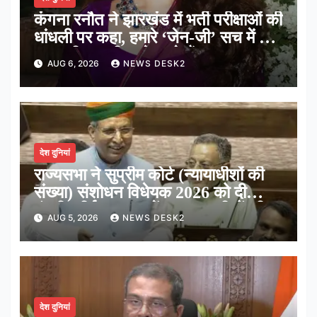
कंगना रनौत ने झारखंड में भर्ती परीक्षाओं की
धांधली पर कहा, हमारे ‘जेन-जी’ सच में हर
तरह की तकलीफ झेल रहे हैं
AUG 6, 2026
NEWS DESK2
देश दुनियां
राज्यसभा ने सुप्रीम कोर्ट (न्यायाधीशों की
संख्या) संशोधन विधेयक 2026 को दी
मंजूरी, शीर्ष अदालत में अब न्यायधीशों की
AUG 5, 2026
NEWS DESK2
संख्या होगी 38
देश दुनियां