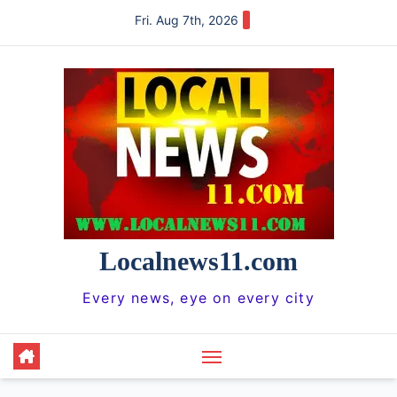
Skip
Fri. Aug 7th, 2026
to
content
Localnews11.com
Every news, eye on every city