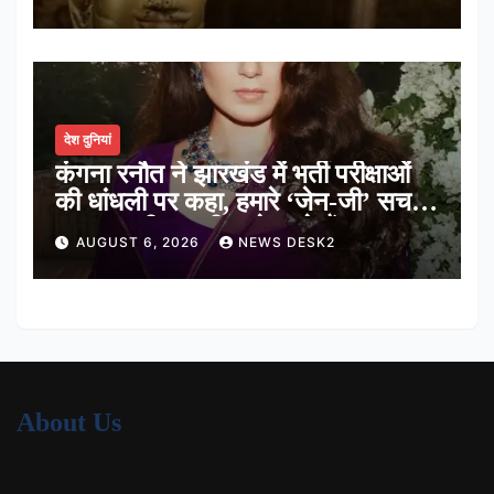
देश दुनियां
कंगना रनौत ने झारखंड में भर्ती परीक्षाओं
की धांधली पर कहा, हमारे ‘जेन-जी’ सच में
हर तरह की तकलीफ झेल रहे हैं
AUGUST 6, 2026
NEWS DESK2
About Us