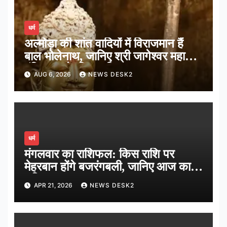
धर्म
अल्मोड़ा की शांत वादियों में विराजमान हैं
बाल भोलेनाथ, जानिए श्री जागेश्वर महादेव
मंदिर का पौराणिक इतिहास
AUG 6, 2026
NEWS DESK2
धर्म
मंगलवार का राशिफल: किस राशि पर
मेहरबान होंगे बजरंगबली, जानिए आज का
भविष्यफल…
APR 21, 2026
NEWS DESK2