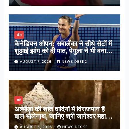
खेल
कैनेडियन ओपन: सबालेंका ने सीधे सेटों में
शुआई झांग को दी मात, पेगुला ने भी बनाई
अंतिम 16 में जगह
AUGUST 7, 2026
NEWS DESK2
धर्म
अल्मोड़ा की शांत वादियों में विराजमान हैं
बाल भोलेनाथ, जानिए श्री जागेश्वर महादेव
मंदिर का पौराणिक इतिहास
AUGUST 6, 2026
NEWS DESK2