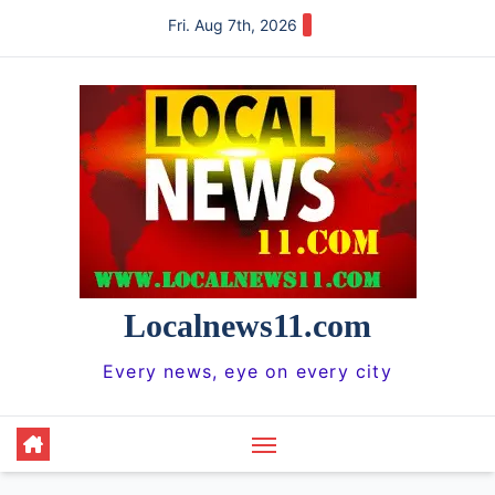
Skip
Fri. Aug 7th, 2026
to
content
Localnews11.com
Every news, eye on every city