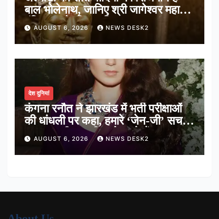
बाल भोलेनाथ, जानिए श्री जागेश्वर महादेव
मंदिर का पौराणिक इतिहास
AUGUST 6, 2026
NEWS DESK2
देश दुनियां
कंगना रनौत ने झारखंड में भर्ती परीक्षाओं
की धांधली पर कहा, हमारे ‘जेन-जी’ सच में
हर तरह की तकलीफ झेल रहे हैं
AUGUST 6, 2026
NEWS DESK2
About Us