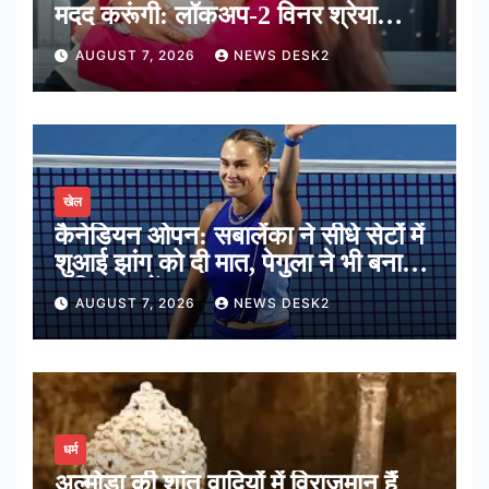
मदद करूंगी: लॉकअप-2 विनर श्रेया
कालरा
AUGUST 7, 2026
NEWS DESK2
खेल
कैनेडियन ओपन: सबालेंका ने सीधे सेटों में
शुआई झांग को दी मात, पेगुला ने भी बनाई
अंतिम 16 में जगह
AUGUST 7, 2026
NEWS DESK2
धर्म
अल्मोड़ा की शांत वादियों में विराजमान हैं