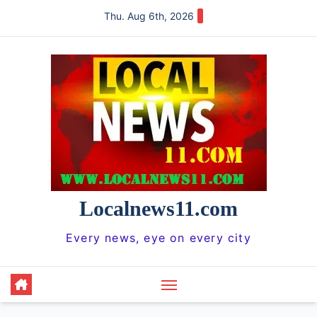
Skip
Thu. Aug 6th, 2026
to
content
Localnews11.com
Every news, eye on every city