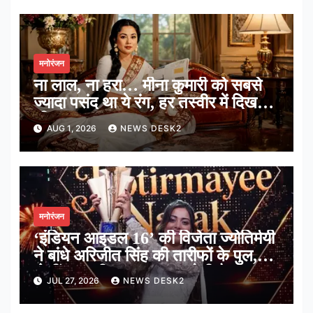
मनोरंजन
ना लाल, ना हरा… मीना कुमारी को सबसे
ज्यादा पसंद था ये रंग, हर तस्वीर में दिखती
थी झलक
AUG 1, 2026
NEWS DESK2
मनोरंजन
‘इंडियन आइडल 16’ की विजेता ज्योतिर्मयी
ने बांधे अरिजीत सिंह की तारीफों के पुल,
बोलीं-‘उनकी आवाज सुकून देती है’
JUL 27, 2026
NEWS DESK2