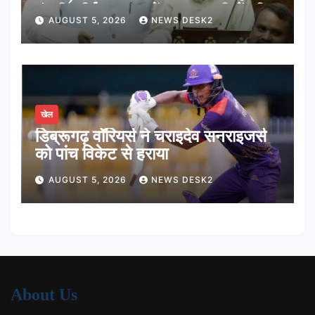
मंजूरी, शीर्ष अदालत में अब न्यायधीशों की
AUGUST 5, 2026
NEWS DESK2
संख्या होगी 38
खेल
डिब्रूगढ़ वॉरियर्स ने चराइदेव सनराइजर्स
को पांच विकेट से हराया
AUGUST 5, 2026
NEWS DESK2
About Us