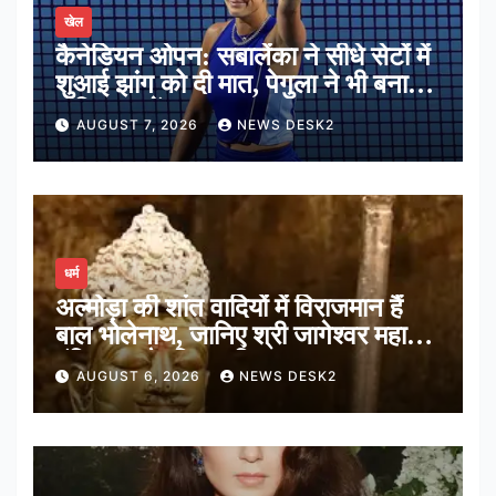
खेल
कैनेडियन ओपन: सबालेंका ने सीधे सेटों में
शुआई झांग को दी मात, पेगुला ने भी बनाई
अंतिम 16 में जगह
AUGUST 7, 2026
NEWS DESK2
धर्म
अल्मोड़ा की शांत वादियों में विराजमान हैं
बाल भोलेनाथ, जानिए श्री जागेश्वर महादेव
मंदिर का पौराणिक इतिहास
AUGUST 6, 2026
NEWS DESK2