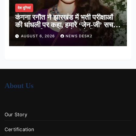
देश दुनियां
कंगना रनौत ने झारखंड में भर्ती परीक्षाओं
की धांधली पर कहा, हमारे ‘जेन-जी’ सच में
हर तरह की तकलीफ झेल रहे हैं
AUGUST 6, 2026
NEWS DESK2
About Us
Our Story
Certification