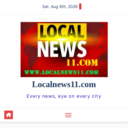
Skip
Sat. Aug 8th, 2026
to
content
Localnews11.com
Every news, eye on every city