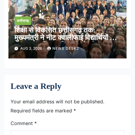
छत्तीसगढ़
शिक्षा से विकसित छत्तीसगढ़ तक:
मुख्यमंत्री ने नीट क्वालीफाई विद्यार्थियों के
साथ साझा किया भविष्य का रोडमैप
AUG 3, 2026
NEWS DESK2
Leave a Reply
Your email address will not be published.
Required fields are marked
*
Comment
*