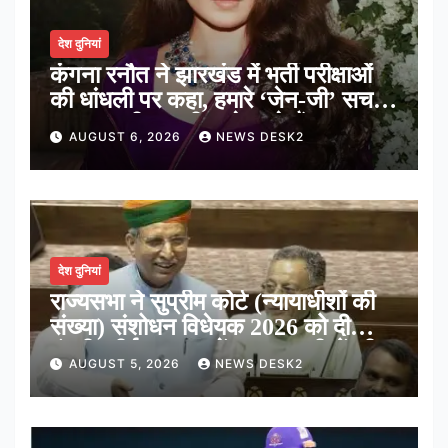
देश दुनियां
कंगना रनौत ने झारखंड में भर्ती परीक्षाओं
की धांधली पर कहा, हमारे ‘जेन-जी’ सच में
हर तरह की तकलीफ झेल रहे हैं
AUGUST 6, 2026
NEWS DESK2
देश दुनियां
राज्यसभा ने सुप्रीम कोर्ट (न्यायाधीशों की
संख्या) संशोधन विधेयक 2026 को दी
मंजूरी, शीर्ष अदालत में अब न्यायधीशों की
AUGUST 5, 2026
NEWS DESK2
संख्या होगी 38