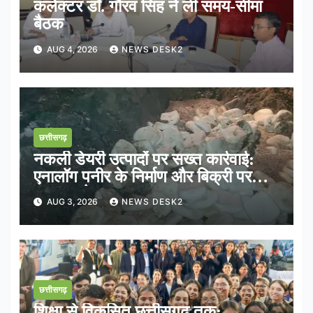
कलेक्टर डॉ. गौरव सिंह ने ली समय-सीमा
बैठक
AUG 4, 2026
NEWS DESK2
छत्तीसगढ़
नकली डेयरी उत्पादों पर सख्त कार्रवाई:
एनालॉग पनीर के निर्माण और बिक्री पर
तत्काल रोक
AUG 3, 2026
NEWS DESK2
छत्तीसगढ़
शिक्षा से विकसित छत्तीसगढ़ तक: