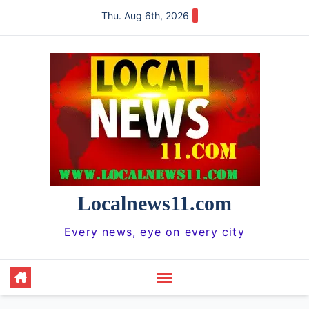
Skip
Thu. Aug 6th, 2026
to
content
Localnews11.com
Every news, eye on every city