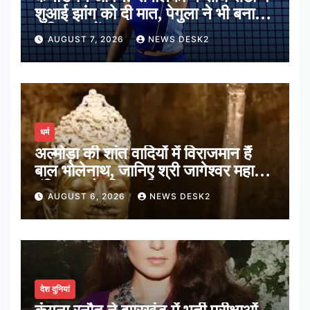
शुआई झांग को दी मात, पेगुला ने भी बनाई
अंतिम 16 में जगह
AUGUST 7, 2026
NEWS DESK2
धर्म
अल्मोड़ा की शांत वादियों में विराजमान हैं
बाल भोलेनाथ, जानिए श्री जागेश्वर महादेव
मंदिर का पौराणिक इतिहास
AUGUST 6, 2026
NEWS DESK2
देश दुनियां