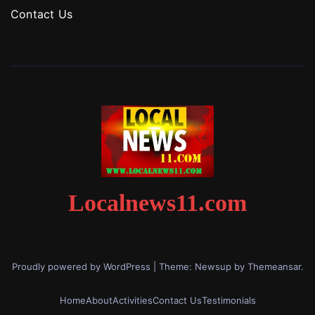
Contact Us
Localnews11.com
Proudly powered by WordPress
|
Theme: Newsup by
Themeansar
.
Home
About
Activities
Contact Us
Testimonials