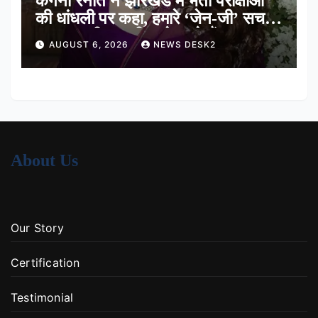
कंगना रनौत ने झारखंड में भर्ती परीक्षाओं
की धांधली पर कहा, हमारे ‘जेन-जी’ सच में
हर तरह की तकलीफ झेल रहे हैं
AUGUST 6, 2026
NEWS DESK2
About Us
Our Story
Certification
Testimonial