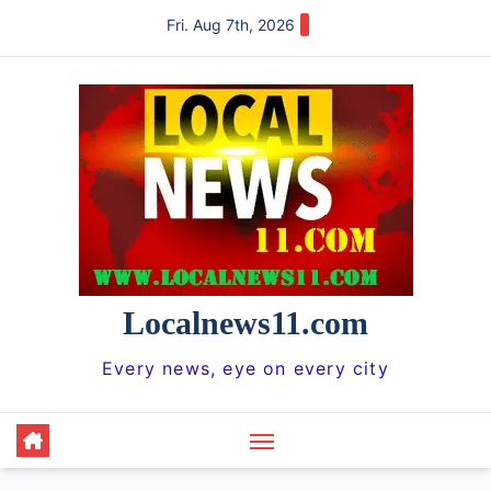
Skip
Fri. Aug 7th, 2026
to
content
Localnews11.com
Every news, eye on every city