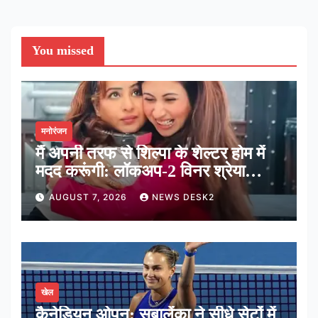
You missed
मनोरंजन
मैं अपनी तरफ से शिल्पा के शेल्टर होम में
मदद करूंगी: लॉकअप-2 विनर श्रेया
कालरा
AUGUST 7, 2026
NEWS DESK2
खेल
कैनेडियन ओपन: सबालेंका ने सीधे सेटों में