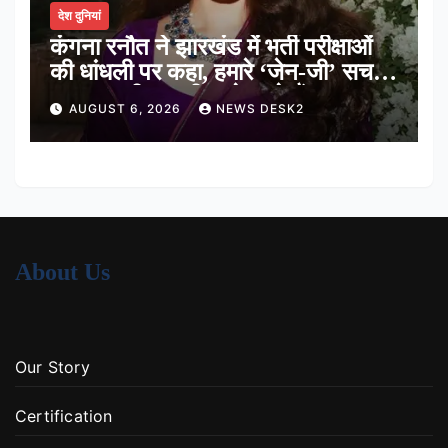
देश दुनियां
कंगना रनौत ने झारखंड में भर्ती परीक्षाओं
की धांधली पर कहा, हमारे ‘जेन-जी’ सच में
हर तरह की तकलीफ झेल रहे हैं
AUGUST 6, 2026
NEWS DESK2
About Us
Our Story
Certification