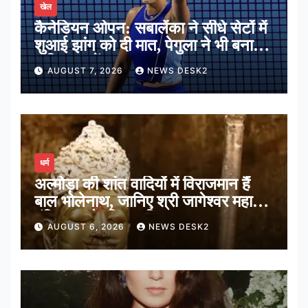
खेल
कैनेडियन ओपन: सबालेंका ने सीधे सेटों में
शुआई झांग को दी मात, पेगुला ने भी बनाई
अंतिम 16 में जगह
AUGUST 7, 2026
NEWS DESK2
धर्म
अल्मोड़ा की शांत वादियों में विराजमान हैं
बाल भोलेनाथ, जानिए श्री जागेश्वर महादेव
मंदिर का पौराणिक इतिहास
AUGUST 6, 2026
NEWS DESK2