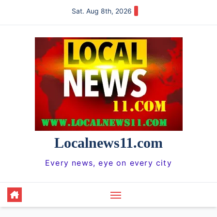
Skip
Sat. Aug 8th, 2026
to
content
Localnews11.com
Every news, eye on every city